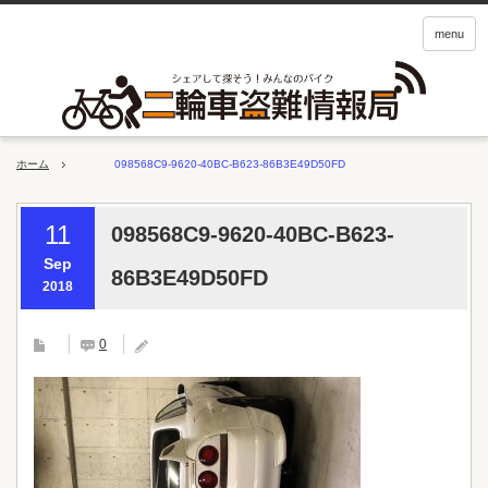
menu
ホーム
098568C9-9620-40BC-B623-86B3E49D50FD
11
098568C9-9620-40BC-B623-
Sep
86B3E49D50FD
2018
0