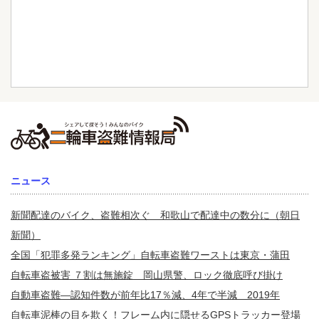
ニュース
新聞配達のバイク、盗難相次ぐ 和歌山で配達中の数分に（朝日
新聞）
全国「犯罪多発ランキング」自転車盗難ワーストは東京・蒲田
自転車盗被害 ７割は無施錠 岡山県警、ロック徹底呼び掛け
自動車盗難—認知件数が前年比17％減、4年で半減 2019年
自転車泥棒の目を欺く！フレーム内に隠せるGPSトラッカー登場