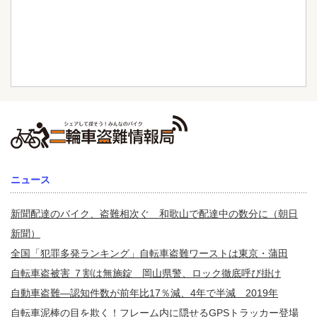
ニュース
新聞配達のバイク、盗難相次ぐ 和歌山で配達中の数分に（朝日
新聞）
全国「犯罪多発ランキング」自転車盗難ワーストは東京・蒲田
自転車盗被害 ７割は無施錠 岡山県警、ロック徹底呼び掛け
自動車盗難—認知件数が前年比17％減、4年で半減 2019年
自転車泥棒の目を欺く！フレーム内に隠せるGPSトラッカー登場