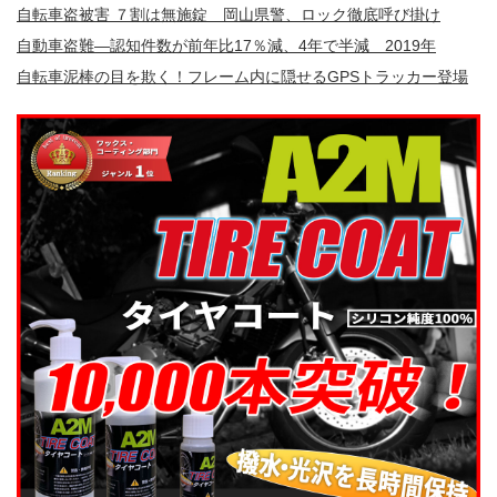
自転車盗被害 ７割は無施錠 岡山県警、ロック徹底呼び掛け
自動車盗難—認知件数が前年比17％減、4年で半減 2019年
自転車泥棒の目を欺く！フレーム内に隠せるGPSトラッカー登場