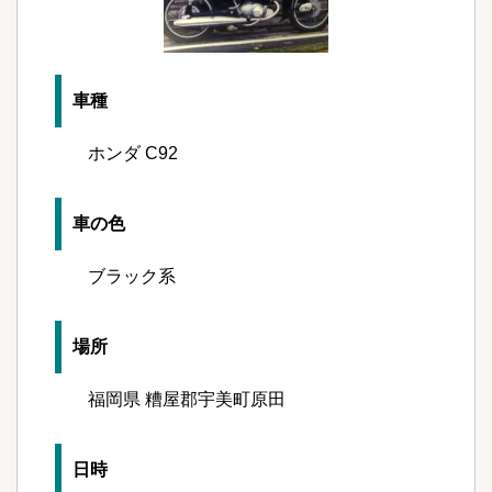
車種
ホンダ C92
車の色
ブラック系
場所
福岡県 糟屋郡宇美町原田
日時