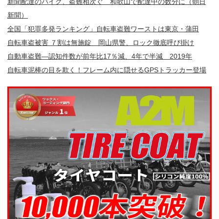
新聞配達のバイク、盗難相次ぐ 和歌山で配達中の数分に（朝日
新聞）
全国「犯罪多発ランキング」自転車盗難ワーストは東京・蒲田
自転車盗被害 ７割は無施錠 岡山県警、ロック徹底呼び掛け
自動車盗難—認知件数が前年比17％減、4年で半減 2019年
自転車泥棒の目を欺く！フレーム内に隠せるGPSトラッカー登場