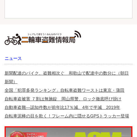
ニュース
新聞配達のバイク、盗難相次ぐ 和歌山で配達中の数分に（朝日
新聞）
全国「犯罪多発ランキング」自転車盗難ワーストは東京・蒲田
自転車盗被害 ７割は無施錠 岡山県警、ロック徹底呼び掛け
自動車盗難—認知件数が前年比17％減、4年で半減 2019年
自転車泥棒の目を欺く！フレーム内に隠せるGPSトラッカー登場