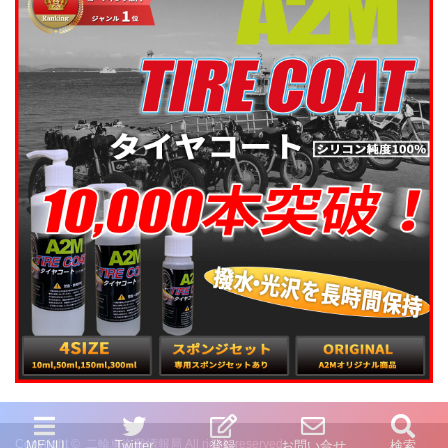
Copyright ©
二輪車盗難情報局
All rights reserved.
MENU
Twitter
登録
お問い合せ
検索