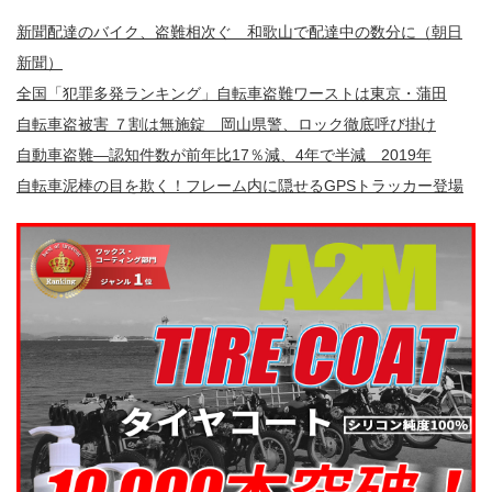
新聞配達のバイク、盗難相次ぐ 和歌山で配達中の数分に（朝日
新聞）
全国「犯罪多発ランキング」自転車盗難ワーストは東京・蒲田
自転車盗被害 ７割は無施錠 岡山県警、ロック徹底呼び掛け
自動車盗難—認知件数が前年比17％減、4年で半減 2019年
自転車泥棒の目を欺く！フレーム内に隠せるGPSトラッカー登場