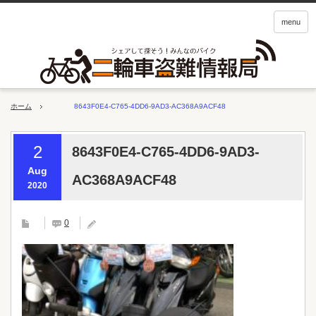
menu
ホーム
8643F0E4-C765-4DD6-9AD3-AC368A9ACF48
2
8643F0E4-C765-4DD6-9AD3-
Aug
AC368A9ACF48
2020
0