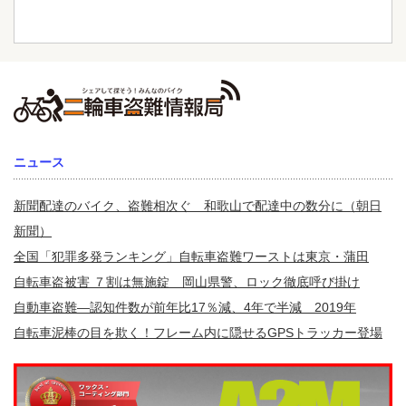
ニュース
新聞配達のバイク、盗難相次ぐ 和歌山で配達中の数分に（朝日
新聞）
全国「犯罪多発ランキング」自転車盗難ワーストは東京・蒲田
自転車盗被害 ７割は無施錠 岡山県警、ロック徹底呼び掛け
自動車盗難—認知件数が前年比17％減、4年で半減 2019年
自転車泥棒の目を欺く！フレーム内に隠せるGPSトラッカー登場