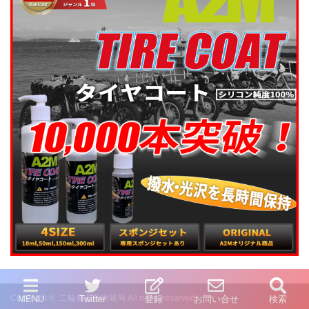
Copyright ©
二輪車盗難情報局
All rights reserved.
MENU
Twitter
登録
お問い合せ
検索