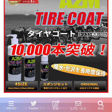
Copyright ©
二輪車盗難情報局
All rights reserved.
MENU
Twitter
登録
お問い合せ
検索