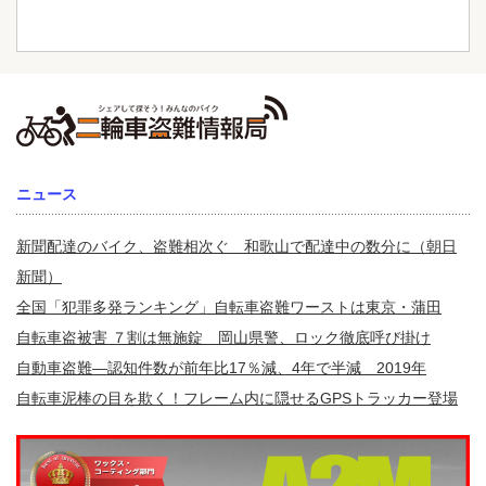
ニュース
新聞配達のバイク、盗難相次ぐ 和歌山で配達中の数分に（朝日
新聞）
全国「犯罪多発ランキング」自転車盗難ワーストは東京・蒲田
自転車盗被害 ７割は無施錠 岡山県警、ロック徹底呼び掛け
自動車盗難—認知件数が前年比17％減、4年で半減 2019年
自転車泥棒の目を欺く！フレーム内に隠せるGPSトラッカー登場