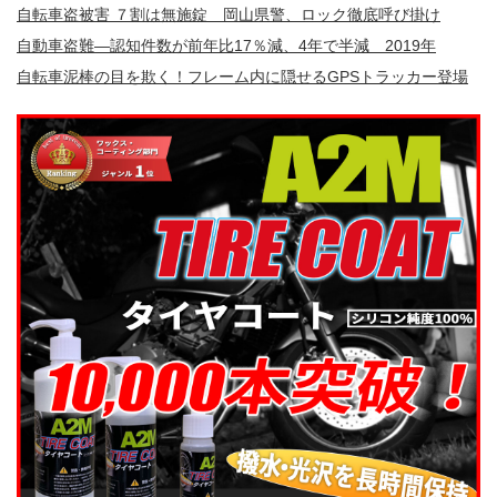
自転車盗被害 ７割は無施錠 岡山県警、ロック徹底呼び掛け
自動車盗難—認知件数が前年比17％減、4年で半減 2019年
自転車泥棒の目を欺く！フレーム内に隠せるGPSトラッカー登場