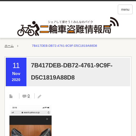
menu
ホーム
7B417DEB-DB72-4761-9C9F-D5C1819A88D8
11
7B417DEB-DB72-4761-9C9F-
Nov
D5C1819A88D8
2020
0