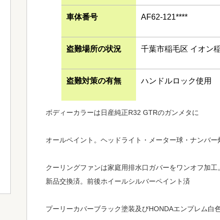
車体番号
AF62-121****
盗難場所の状況
千葉市稲毛区 イオン稲
盗難対策の有無
ハンドルロック使用
ボディーカラーは日産純正R32 GTRのガンメタに
オールペイント。ヘッドライト・メーター球・ナンバー灯
クーリングファンは家庭用排水口ガバーをワンオフ加工
新品交換済。前後ホイールシルバーペイント済
プーリーカバーブラック塗装及びHONDAエンプレム白