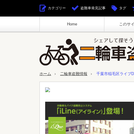
カテゴリー
盗難車発見記事
タグ
Home
このサ
ホーム
二輪車盗難情報
千葉市稲毛区ライブDio