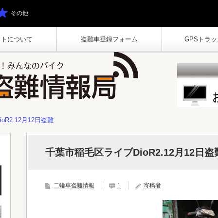
その他
イトについて
盗難車登録フォーム
GPSトラッカ
R2.12月12日盗難
千葉市稲毛区ライブDioR2.12月12日盗
二輪車盗難情報
1
寄稿者