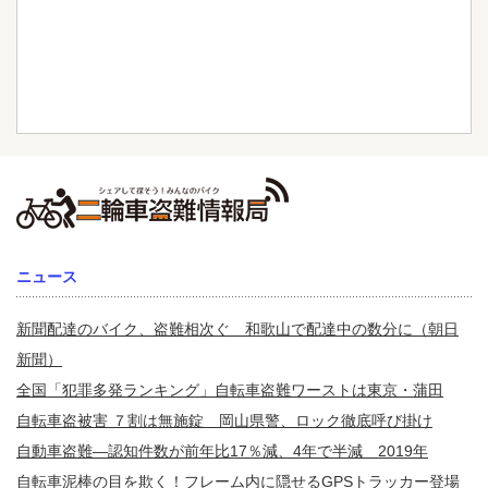
ニュース
新聞配達のバイク、盗難相次ぐ 和歌山で配達中の数分に（朝日
新聞）
全国「犯罪多発ランキング」自転車盗難ワーストは東京・蒲田
自転車盗被害 ７割は無施錠 岡山県警、ロック徹底呼び掛け
自動車盗難—認知件数が前年比17％減、4年で半減 2019年
自転車泥棒の目を欺く！フレーム内に隠せるGPSトラッカー登場