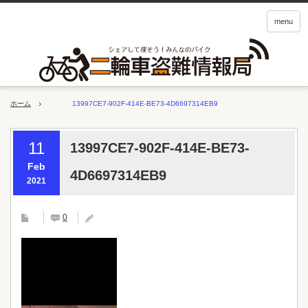
menu
ホーム
13997CE7-902F-414E-BE73-4D6697314EB9
11
13997CE7-902F-414E-BE73-
Feb
4D6697314EB9
2021
0