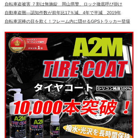
自転車盗被害 ７割は無施錠 岡山県警、ロック徹底呼び掛け
自動車盗難—認知件数が前年比17％減、4年で半減 2019年
自転車泥棒の目を欺く！フレーム内に隠せるGPSトラッカー登場