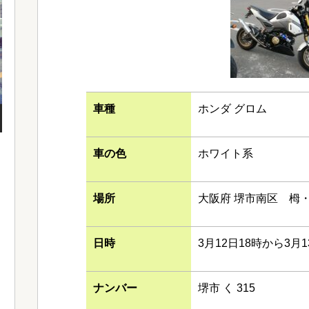
車種
ホンダ グロム
車の色
ホワイト系
場所
大阪府 堺市南区 栂
日時
3月12日18時から3月
ナンバー
堺市 く 315