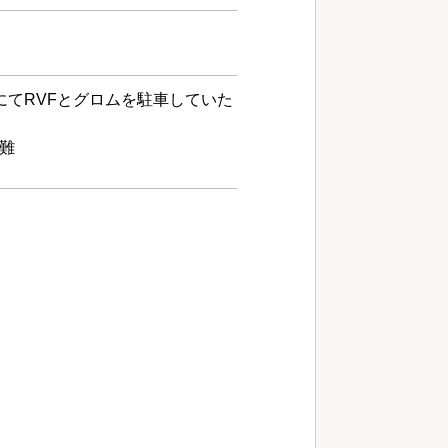
にてRVFとグロムを駐車していた
難