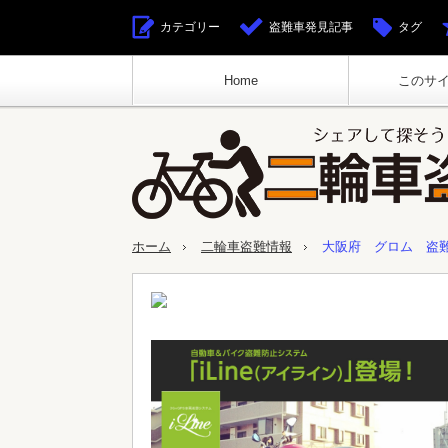
カテゴリー
盗難車発見記事
タグ
Home
このサ
ホーム
二輪車盗難情報
大阪府 グロム 盗