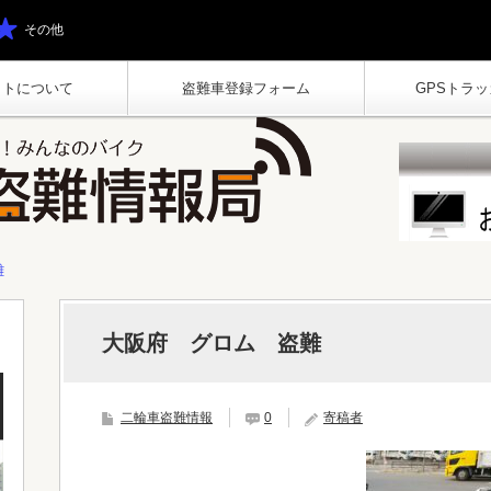
その他
イトについて
盗難車登録フォーム
GPSトラッカ
難
大阪府 グロム 盗難
二輪車盗難情報
0
寄稿者