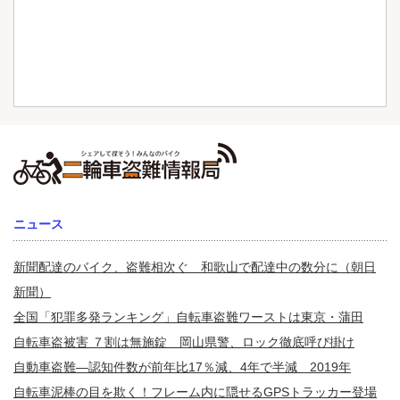
ニュース
新聞配達のバイク、盗難相次ぐ 和歌山で配達中の数分に（朝日
新聞）
全国「犯罪多発ランキング」自転車盗難ワーストは東京・蒲田
自転車盗被害 ７割は無施錠 岡山県警、ロック徹底呼び掛け
自動車盗難—認知件数が前年比17％減、4年で半減 2019年
自転車泥棒の目を欺く！フレーム内に隠せるGPSトラッカー登場