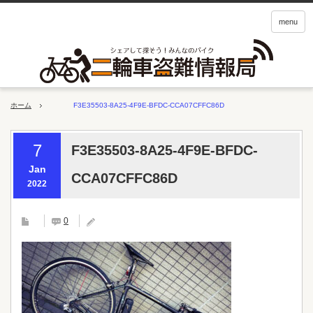
menu
ホーム
F3E35503-8A25-4F9E-BFDC-CCA07CFFC86D
7
F3E35503-8A25-4F9E-BFDC-
Jan
CCA07CFFC86D
2022
0