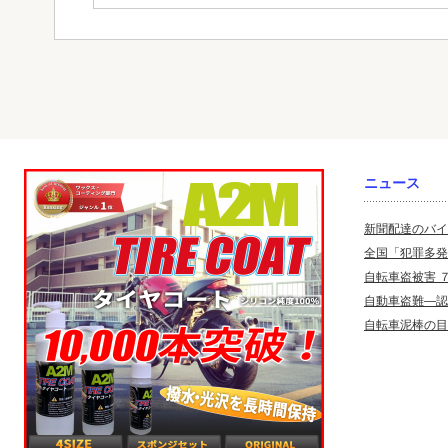
ニュース
新聞配達のバイ
全国「犯罪多発
自転車盗被害 
自動車盗難—認
自転車泥棒の目