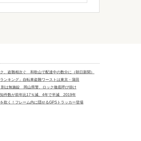
ク、盗難相次ぐ 和歌山で配達中の数分に（朝日新聞）
ランキング」自転車盗難ワーストは東京・蒲田
７割は無施錠 岡山県警、ロック徹底呼び掛け
知件数が前年比17％減、4年で半減 2019年
を欺く！フレーム内に隠せるGPSトラッカー登場