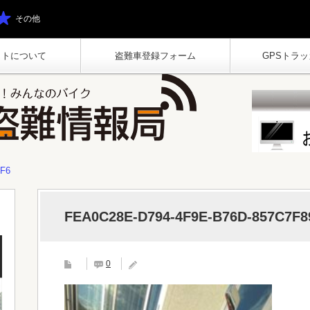
その他
イトについて
盗難車登録フォーム
GPSトラッカ
1F6
FEA0C28E-D794-4F9E-B76D-857C7F8
0