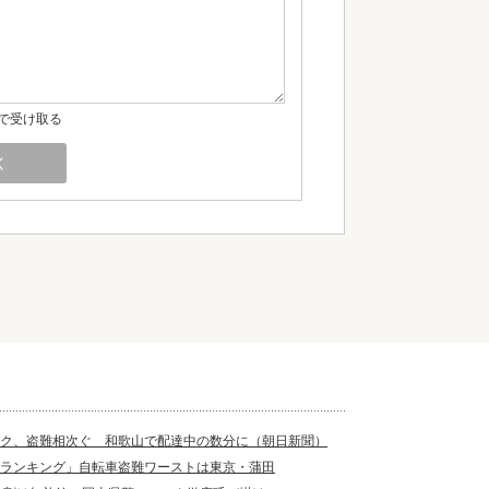
で受け取る
ク、盗難相次ぐ 和歌山で配達中の数分に（朝日新聞）
ランキング」自転車盗難ワーストは東京・蒲田