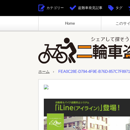
カテゴリー
盗難車発見記事
タグ
Home
このサ
ホーム
FEA0C28E-D794-4F9E-B76D-857C7F897