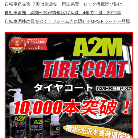
自転車盗被害 ７割は無施錠 岡山県警、ロック徹底呼び掛け
自動車盗難—認知件数が前年比17％減、4年で半減 2019年
自転車泥棒の目を欺く！フレーム内に隠せるGPSトラッカー登場