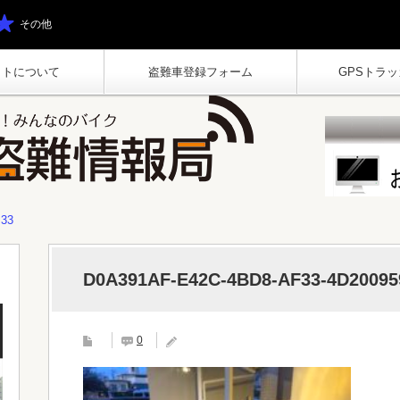
その他
イトについて
盗難車登録フォーム
GPSトラッカ
B33
D0A391AF-E42C-4BD8-AF33-4D20095
0