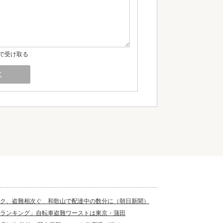
で受け取る
ク、盗難相次ぐ 和歌山で配達中の数分に（朝日新聞）
ランキング」自転車盗難ワーストは東京・蒲田