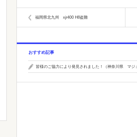
有
福岡県北九州 xjr400 H8盗難
おすすめ記事
皆様のご協力により発見されました！（神奈川県 マジ