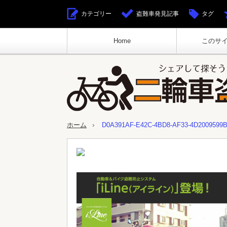
カテゴリー
盗難車発見記事
タグ
Home
このサ
ホーム
D0A391AF-E42C-4BD8-AF33-4D2009599