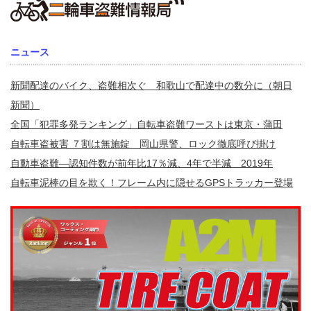
ニュース
新聞配達のバイク、盗難相次ぐ 和歌山で配達中の数分に（朝日
新聞）
全国「犯罪多発ランキング」自転車盗難ワーストは東京・蒲田
自転車盗被害 ７割は無施錠 岡山県警、ロック徹底呼び掛け
自動車盗難—認知件数が前年比17％減、4年で半減 2019年
自転車泥棒の目を欺く！フレーム内に隠せるGPSトラッカー登場