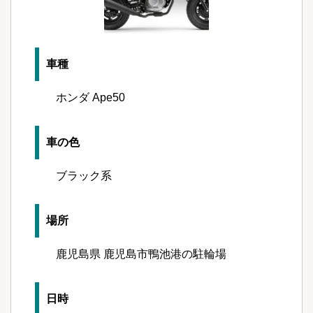
車種
ホンダ Ape50
車の色
ブラック系
場所
鹿児島県 鹿児島市鴨池港の駐輪場
日時