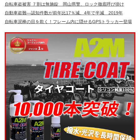
自転車盗被害 ７割は無施錠 岡山県警、ロック徹底呼び掛け
自動車盗難—認知件数が前年比17％減、4年で半減 2019年
自転車泥棒の目を欺く！フレーム内に隠せるGPSトラッカー登場