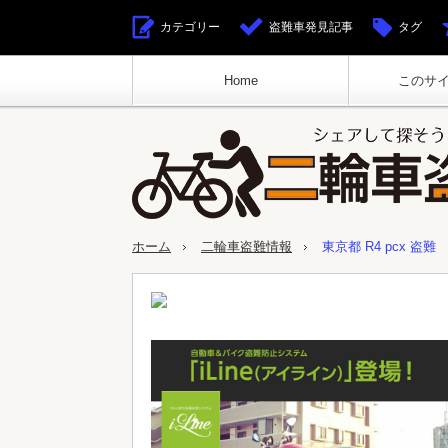
カテゴリー
盗難車発見記事
タグ
Home
このサ
ホーム
二輪車盗難情報
東京都 R4 pcx 盗難