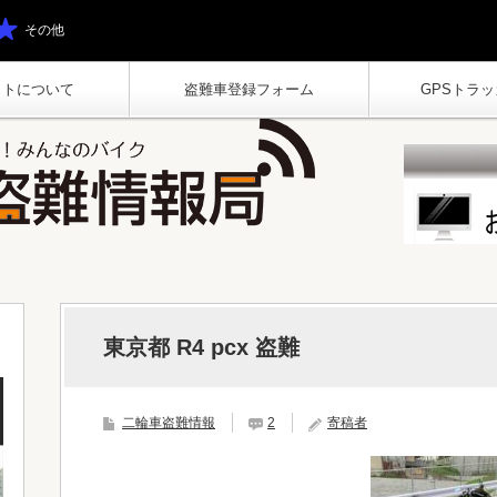
その他
イトについて
盗難車登録フォーム
GPSトラッカ
東京都 R4 pcx 盗難
二輪車盗難情報
2
寄稿者