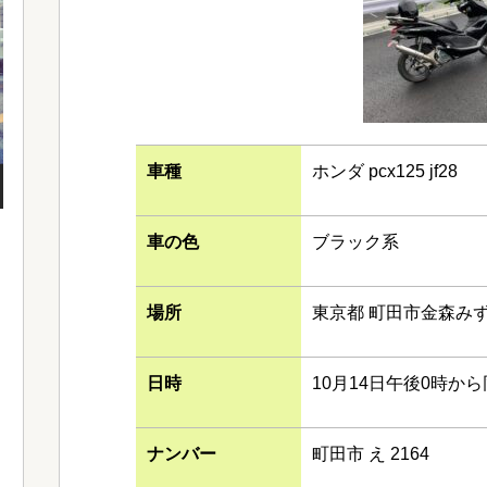
車種
ホンダ pcx125 jf28
車の色
ブラック系
場所
東京都 町田市金森み
日時
10月14日午後0時から
ナンバー
町田市 え 2164