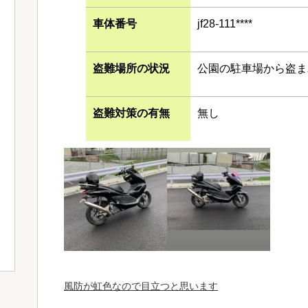
車体番号
jf28-111****
盗難場所の状況
公園の駐車場から盗ま
盗難対策の有無
無し
風防が虹色なので目立つと思います