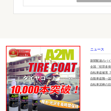
ニュース
新聞配達のバイ
全国「犯罪多発
自転車盗被害 
自動車盗難—認
自転車泥棒の目