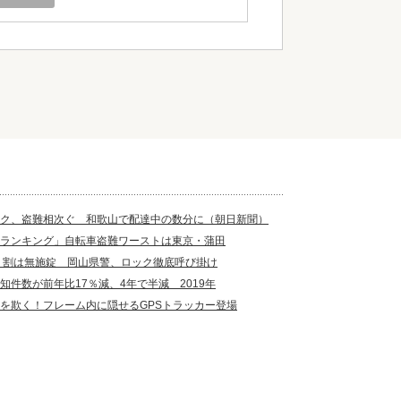
ク、盗難相次ぐ 和歌山で配達中の数分に（朝日新聞）
ランキング」自転車盗難ワーストは東京・蒲田
７割は無施錠 岡山県警、ロック徹底呼び掛け
知件数が前年比17％減、4年で半減 2019年
を欺く！フレーム内に隠せるGPSトラッカー登場