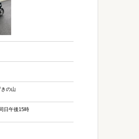
ずきの山
同日午後15時