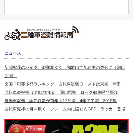
ニュース
新聞配達のバイク、盗難相次ぐ 和歌山で配達中の数分に（朝日
新聞）
全国「犯罪多発ランキング」自転車盗難ワーストは東京・蒲田
自転車盗被害 ７割は無施錠 岡山県警、ロック徹底呼び掛け
自動車盗難—認知件数が前年比17％減、4年で半減 2019年
自転車泥棒の目を欺く！フレーム内に隠せるGPSトラッカー登場