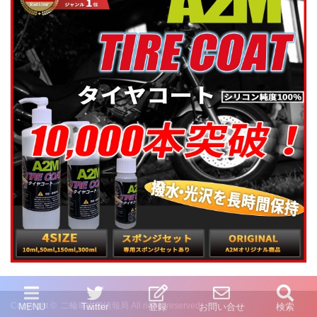
Copyright ©
二輪車盗難情報局
All rights reserved.
MENU
Twitter
登録
お問い合せ
検索