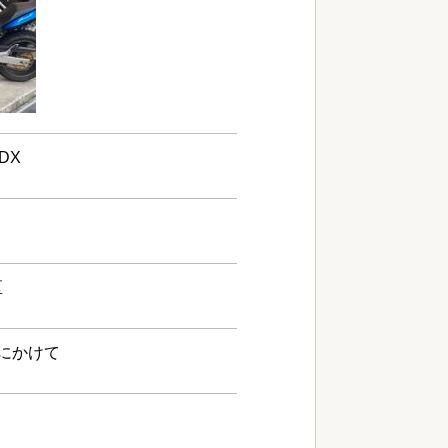
DX
区
朝にかけて