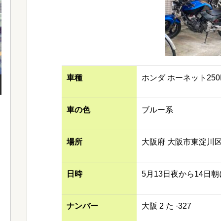
車種
ホンダ ホーネット250
車の色
ブルー系
場所
大阪府 大阪市東淀川
日時
5月13日夜から14日
ナンバー
大阪 2 た ·327