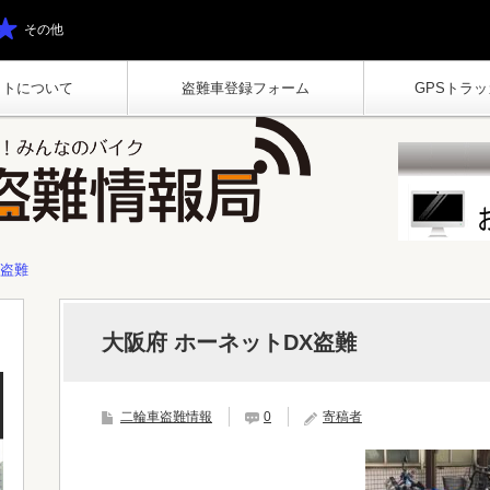
その他
イトについて
盗難車登録フォーム
GPSトラッカ
X盗難
大阪府 ホーネットDX盗難
二輪車盗難情報
0
寄稿者