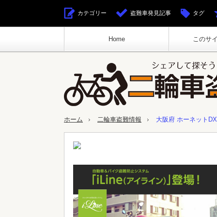
カテゴリー
盗難車発見記事
タグ
Home
このサ
ホーム
二輪車盗難情報
大阪府 ホーネットD