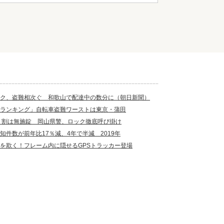
ク、盗難相次ぐ 和歌山で配達中の数分に（朝日新聞）
ランキング」自転車盗難ワーストは東京・蒲田
７割は無施錠 岡山県警、ロック徹底呼び掛け
知件数が前年比17％減、4年で半減 2019年
を欺く！フレーム内に隠せるGPSトラッカー登場