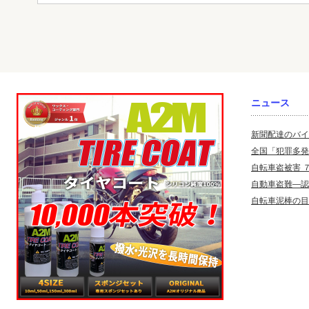
ニュース
新聞配達のバイ
全国「犯罪多発
自転車盗被害 
自動車盗難—認
自転車泥棒の目