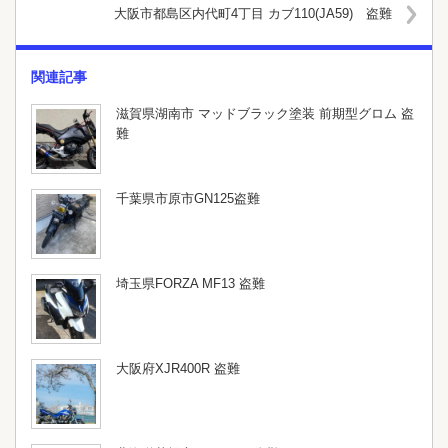
大阪市都島区内代町4丁目 カブ110(JA59) 盗難
関連記事
滋賀県湖南市 マッドブラック塗装 前期型グロム 盗
難
千葉県市原市GN125盗難
埼玉県FORZA MF13 盗難
大阪府XJR400R 盗難