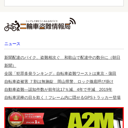
ニュース
新聞配達のバイク、盗難相次ぐ 和歌山で配達中の数分に（朝日
新聞）
全国「犯罪多発ランキング」自転車盗難ワーストは東京・蒲田
自転車盗被害 ７割は無施錠 岡山県警、ロック徹底呼び掛け
自動車盗難—認知件数が前年比17％減、4年で半減 2019年
自転車泥棒の目を欺く！フレーム内に隠せるGPSトラッカー登場