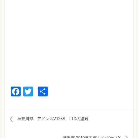
Facebook
Twitter
共
有
神奈川県 アドレスV125S LTDの盗難
藤沢市 2019年モデル シグナスX