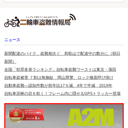
ニュース
新聞配達のバイク、盗難相次ぐ 和歌山で配達中の数分に（朝日
新聞）
全国「犯罪多発ランキング」自転車盗難ワーストは東京・蒲田
自転車盗被害 ７割は無施錠 岡山県警、ロック徹底呼び掛け
自動車盗難—認知件数が前年比17％減、4年で半減 2019年
自転車泥棒の目を欺く！フレーム内に隠せるGPSトラッカー登場