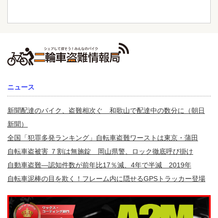
ニュース
新聞配達のバイク、盗難相次ぐ 和歌山で配達中の数分に（朝日
新聞）
全国「犯罪多発ランキング」自転車盗難ワーストは東京・蒲田
自転車盗被害 ７割は無施錠 岡山県警、ロック徹底呼び掛け
自動車盗難—認知件数が前年比17％減、4年で半減 2019年
自転車泥棒の目を欺く！フレーム内に隠せるGPSトラッカー登場