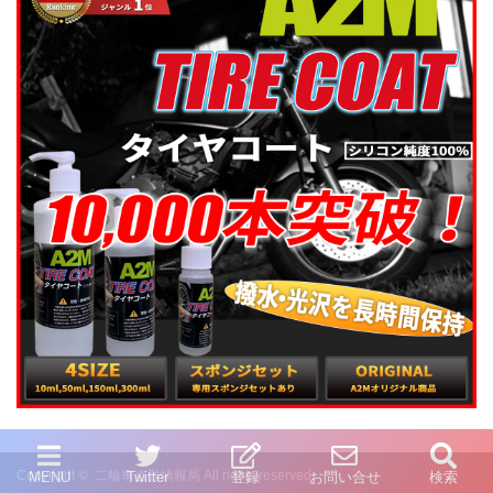
Copyright ©
二輪車盗難情報局
All rights reserved.
MENU
Twitter
登録
お問い合せ
検索