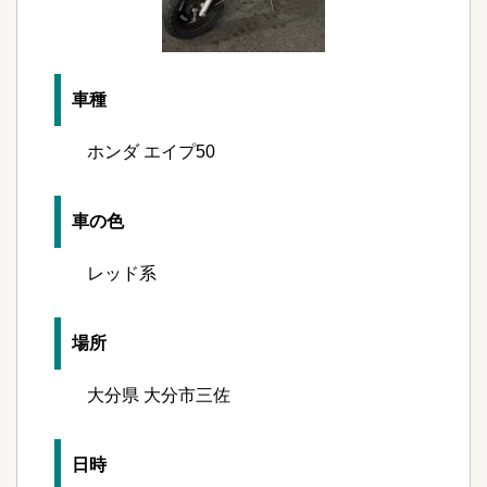
車種
ホンダ エイプ50
車の色
レッド系
場所
大分県 大分市三佐
日時