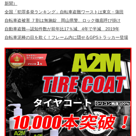
新聞）
全国「犯罪多発ランキング」自転車盗難ワーストは東京・蒲田
自転車盗被害 ７割は無施錠 岡山県警、ロック徹底呼び掛け
自動車盗難—認知件数が前年比17％減、4年で半減 2019年
自転車泥棒の目を欺く！フレーム内に隠せるGPSトラッカー登場