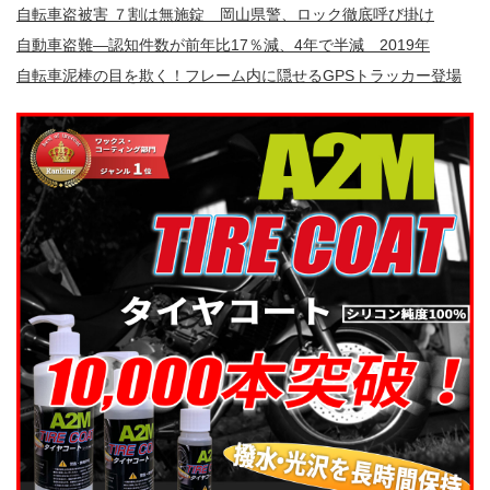
自転車盗被害 ７割は無施錠 岡山県警、ロック徹底呼び掛け
自動車盗難—認知件数が前年比17％減、4年で半減 2019年
自転車泥棒の目を欺く！フレーム内に隠せるGPSトラッカー登場