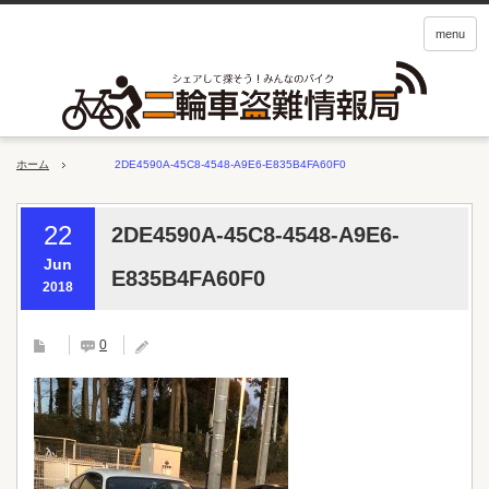
menu
ホーム
2DE4590A-45C8-4548-A9E6-E835B4FA60F0
22
2DE4590A-45C8-4548-A9E6-
Jun
E835B4FA60F0
2018
0