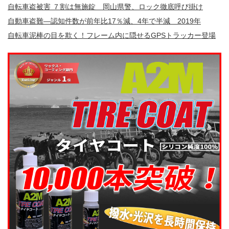
自転車盗被害 ７割は無施錠 岡山県警、ロック徹底呼び掛け
自動車盗難—認知件数が前年比17％減、4年で半減 2019年
自転車泥棒の目を欺く！フレーム内に隠せるGPSトラッカー登場