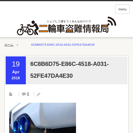
menu
ホーム
6C8B6D75-E86C-4518-A031-52FE47DA4E30
19
6C8B6D75-E86C-4518-A031-
Apr
52FE47DA4E30
2018
0