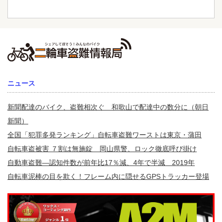
ニュース
新聞配達のバイク、盗難相次ぐ 和歌山で配達中の数分に（朝日
新聞）
全国「犯罪多発ランキング」自転車盗難ワーストは東京・蒲田
自転車盗被害 ７割は無施錠 岡山県警、ロック徹底呼び掛け
自動車盗難—認知件数が前年比17％減、4年で半減 2019年
自転車泥棒の目を欺く！フレーム内に隠せるGPSトラッカー登場