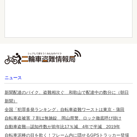
ニュース
新聞配達のバイク、盗難相次ぐ 和歌山で配達中の数分に（朝日
新聞）
全国「犯罪多発ランキング」自転車盗難ワーストは東京・蒲田
自転車盗被害 ７割は無施錠 岡山県警、ロック徹底呼び掛け
自動車盗難—認知件数が前年比17％減、4年で半減 2019年
自転車泥棒の目を欺く！フレーム内に隠せるGPSトラッカー登場