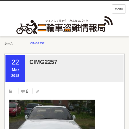
menu
ホーム
CIMG2257
22
CIMG2257
Mar
2018
0