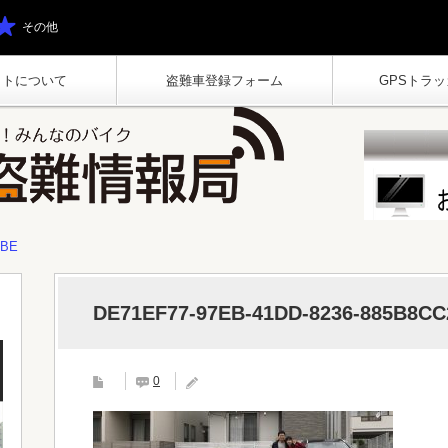
その他
イトについて
盗難車登録フォーム
GPSトラッカ
2BE
DE71EF77-97EB-41DD-8236-885B8C
0