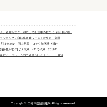
ク、盗難相次ぐ 和歌山で配達中の数分に（朝日新聞）
ランキング」自転車盗難ワーストは東京・蒲田
７割は無施錠 岡山県警、ロック徹底呼び掛け
知件数が前年比17％減、4年で半減 2019年
を欺く！フレーム内に隠せるGPSトラッカー登場
Copyright ©
二輪車盗難情報局
All rights reserved.