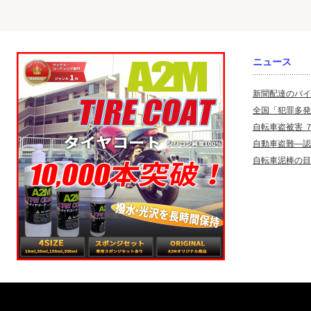
ニュース
新聞配達のバイ
全国「犯罪多発
自転車盗被害 
自動車盗難—認
自転車泥棒の目