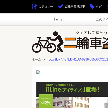
カテゴリー
盗難車発見記事
タグ
Home
このサ
ホーム
DE71EF77-97EB-41DD-8236-885B8CC26