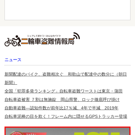
ニュース
新聞配達のバイク、盗難相次ぐ 和歌山で配達中の数分に（朝日
新聞）
全国「犯罪多発ランキング」自転車盗難ワーストは東京・蒲田
自転車盗被害 ７割は無施錠 岡山県警、ロック徹底呼び掛け
自動車盗難—認知件数が前年比17％減、4年で半減 2019年
自転車泥棒の目を欺く！フレーム内に隠せるGPSトラッカー登場