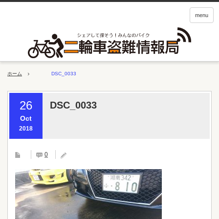
menu
ホーム
DSC_0033
26
DSC_0033
Oct
2018
0