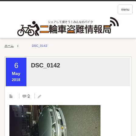
menu
ホーム
DSC_0142
6
DSC_0142
May
2018
0