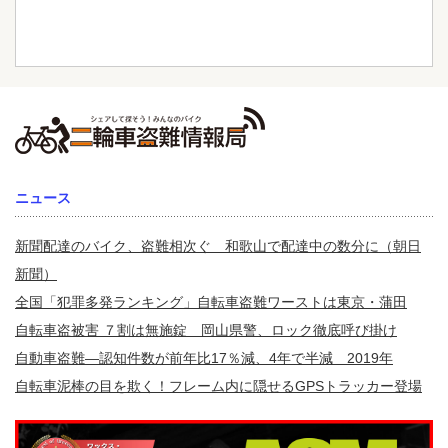
ニュース
新聞配達のバイク、盗難相次ぐ 和歌山で配達中の数分に（朝日
新聞）
全国「犯罪多発ランキング」自転車盗難ワーストは東京・蒲田
自転車盗被害 ７割は無施錠 岡山県警、ロック徹底呼び掛け
自動車盗難—認知件数が前年比17％減、4年で半減 2019年
自転車泥棒の目を欺く！フレーム内に隠せるGPSトラッカー登場