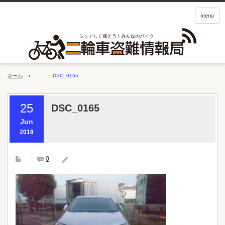
menu
ホーム
DSC_0165
25
DSC_0165
Jun
2018
0