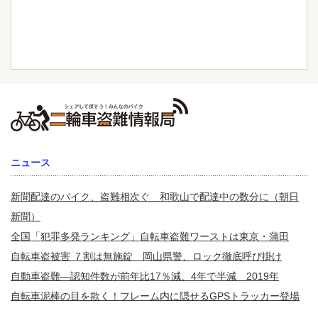
ニュース
新聞配達のバイク、盗難相次ぐ 和歌山で配達中の数分に（朝日
新聞）
全国「犯罪多発ランキング」自転車盗難ワーストは東京・蒲田
自転車盗被害 ７割は無施錠 岡山県警、ロック徹底呼び掛け
自動車盗難—認知件数が前年比17％減、4年で半減 2019年
自転車泥棒の目を欺く！フレーム内に隠せるGPSトラッカー登場