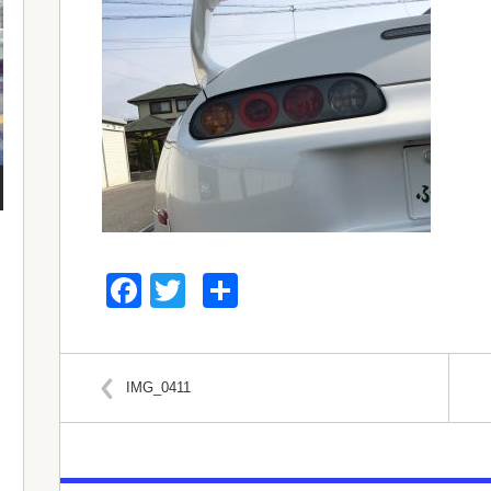
Facebook
Twitter
共
有
IMG_0411