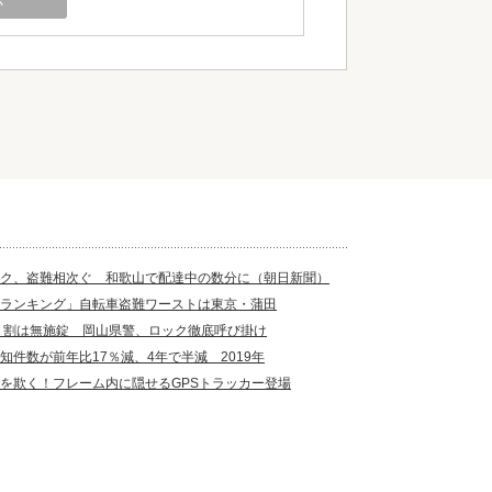
ク、盗難相次ぐ 和歌山で配達中の数分に（朝日新聞）
ランキング」自転車盗難ワーストは東京・蒲田
７割は無施錠 岡山県警、ロック徹底呼び掛け
知件数が前年比17％減、4年で半減 2019年
を欺く！フレーム内に隠せるGPSトラッカー登場