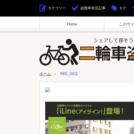
カテゴリー
盗難車発見記事
タグ
Home
このサ
ホーム
IMG_0411