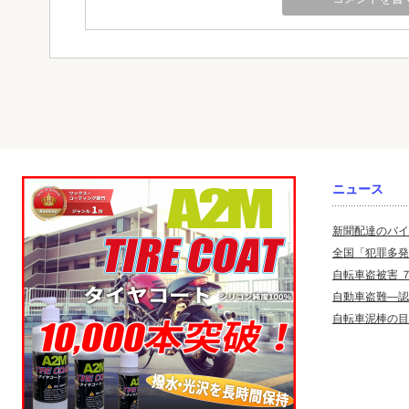
ニュース
新聞配達のバイ
全国「犯罪多発
自転車盗被害 
自動車盗難—認
自転車泥棒の目