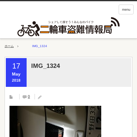
menu
ホーム
IMG_1324
17
IMG_1324
May
2018
0