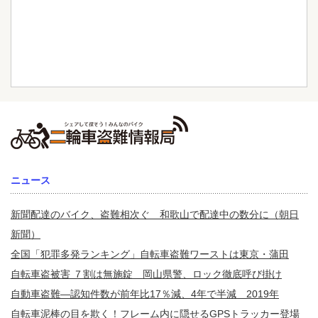
ニュース
新聞配達のバイク、盗難相次ぐ 和歌山で配達中の数分に（朝日
新聞）
全国「犯罪多発ランキング」自転車盗難ワーストは東京・蒲田
自転車盗被害 ７割は無施錠 岡山県警、ロック徹底呼び掛け
自動車盗難—認知件数が前年比17％減、4年で半減 2019年
自転車泥棒の目を欺く！フレーム内に隠せるGPSトラッカー登場