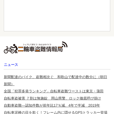
ニュース
新聞配達のバイク、盗難相次ぐ 和歌山で配達中の数分に（朝日
新聞）
全国「犯罪多発ランキング」自転車盗難ワーストは東京・蒲田
自転車盗被害 ７割は無施錠 岡山県警、ロック徹底呼び掛け
自動車盗難—認知件数が前年比17％減、4年で半減 2019年
自転車泥棒の目を欺く！フレーム内に隠せるGPSトラッカー登場