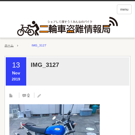
menu
ホーム
IMG_3127
13
IMG_3127
Nov
2019
0