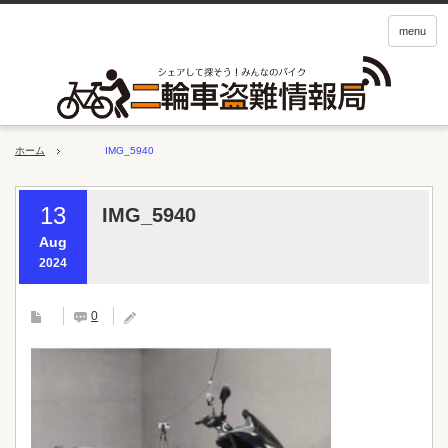
menu
ホーム
IMG_5940
13
IMG_5940
Aug
2024
0