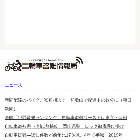
ニュース
新聞配達のバイク、盗難相次ぐ 和歌山で配達中の数分に（朝日
新聞）
全国「犯罪多発ランキング」自転車盗難ワーストは東京・蒲田
自転車盗被害 ７割は無施錠 岡山県警、ロック徹底呼び掛け
自動車盗難—認知件数が前年比17％減、4年で半減 2019年