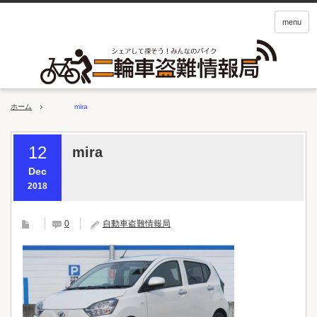
menu
ホーム
mira
12
mira
Dec
2018
0
自動車盗難情報局