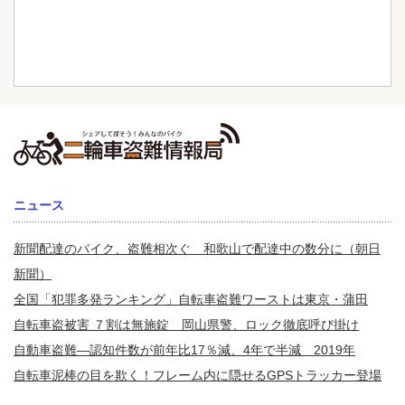
ニュース
新聞配達のバイク、盗難相次ぐ 和歌山で配達中の数分に（朝日
新聞）
全国「犯罪多発ランキング」自転車盗難ワーストは東京・蒲田
自転車盗被害 ７割は無施錠 岡山県警、ロック徹底呼び掛け
自動車盗難—認知件数が前年比17％減、4年で半減 2019年
自転車泥棒の目を欺く！フレーム内に隠せるGPSトラッカー登場