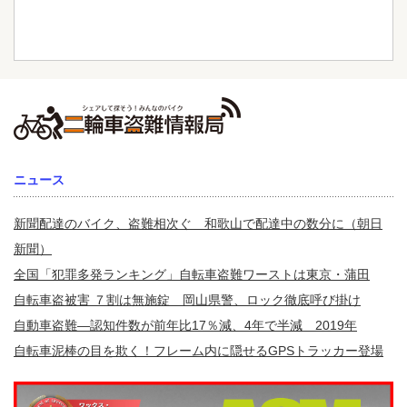
ニュース
新聞配達のバイク、盗難相次ぐ 和歌山で配達中の数分に（朝日
新聞）
全国「犯罪多発ランキング」自転車盗難ワーストは東京・蒲田
自転車盗被害 ７割は無施錠 岡山県警、ロック徹底呼び掛け
自動車盗難—認知件数が前年比17％減、4年で半減 2019年
自転車泥棒の目を欺く！フレーム内に隠せるGPSトラッカー登場