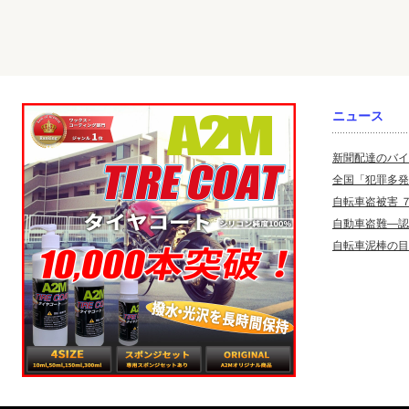
ニュース
新聞配達のバイ
全国「犯罪多発
自転車盗被害 
自動車盗難—認
自転車泥棒の目