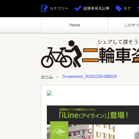
カテゴリー
盗難車発見記事
タグ
Home
このサ
ホーム
Screenshot_20181220-080024