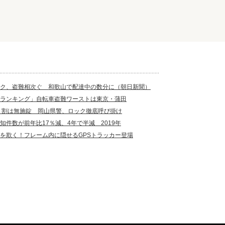
ク、盗難相次ぐ 和歌山で配達中の数分に（朝日新聞）
ランキング」自転車盗難ワーストは東京・蒲田
７割は無施錠 岡山県警、ロック徹底呼び掛け
知件数が前年比17％減、4年で半減 2019年
を欺く！フレーム内に隠せるGPSトラッカー登場